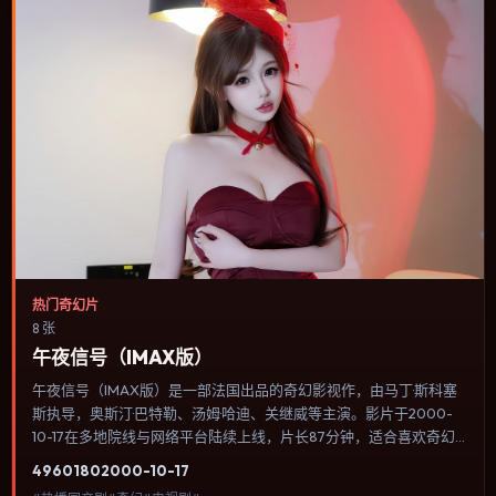
热门奇幻片
8 张
午夜信号（IMAX版）
午夜信号（IMAX版）是一部法国出品的奇幻影视作，由马丁·斯科塞
斯执导，奥斯汀·巴特勒、汤姆·哈迪、关继威等主演。影片于2000-
10-17在多地院线与网络平台陆续上线，片长87分钟，适合喜欢奇幻
类型、关注人物命运与城市气质的观众观看。动作场面服务于人物关
4960
180
2000-10-17
系，每一次冲突都会改写角色之间的信任边界。内容聚焦人物选择与