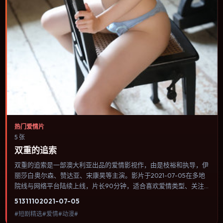
热门爱情片
5 张
双重的追索
双重的追索是一部澳大利亚出品的爱情影视作，由是枝裕和执导，伊
丽莎白·奥尔森、赞达亚、宋康昊等主演。影片于2021-07-05在多地
院线与网络平台陆续上线，片长90分钟，适合喜欢爱情类型、关注
人物命运与城市气质的观众观看。群戏调度密集，多条线索在终场汇
5131
110
2021-07-05
集，收束方式偏现实主义而非英雄主义。内容聚焦人物选择与情节推
#短剧精选#爱情#动漫#
进，节奏与视听语言统一，可作为休闲观影或类型片补片的选择。