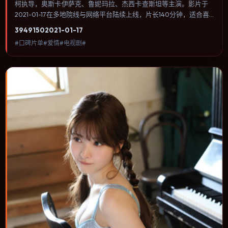
柯执导，奥斯卡·伊萨克、鲁妮·玛拉、杰西卡·查斯坦等主演。影片于
2021-01-17在多地院线与网络平台陆续上线，片长140分钟，适合喜
欢爱情类型、关注人物命运与城市气质的观众观看。叙事以冷峻镜头
3949
150
2021-01-17
推进，城市夜景与室内对峙交替，张力主要来自沉默与眼神。内容聚
#口碑片单#爱情#电视剧#
焦人物选择与情节推进，节奏与视听语言统一，可作为休闲观影或类
型片补片的选择。