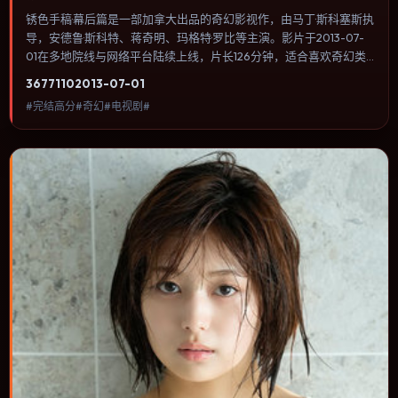
锈色手稿·幕后篇是一部加拿大出品的奇幻影视作，由马丁·斯科塞斯执
导，安德鲁·斯科特、蒋奇明、玛格特·罗比等主演。影片于2013-07-
01在多地院线与网络平台陆续上线，片长126分钟，适合喜欢奇幻类
型、关注人物命运与城市气质的观众观看。传记片聚焦主人公人生某
3677
110
2013-07-01
一阶段，避免流水账式的大事年表罗列。内容聚焦人物选择与情节推
#完结高分#奇幻#电视剧#
进，节奏与视听语言统一，可作为休闲观影或类型片补片的选择。