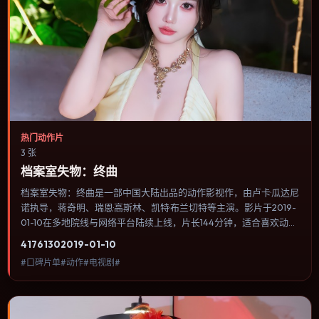
热门动作片
3 张
档案室失物：终曲
档案室失物：终曲是一部中国大陆出品的动作影视作，由卢卡·瓜达尼
诺执导，蒋奇明、瑞恩·高斯林、凯特·布兰切特等主演。影片于2019-
01-10在多地院线与网络平台陆续上线，片长144分钟，适合喜欢动作
类型、关注人物命运与城市气质的观众观看。冒险段落强调地理与气
4176
130
2019-01-10
候的真实感，体能极限与心理崩溃并行推进。内容聚焦人物选择与情
#口碑片单#动作#电视剧#
节推进，节奏与视听语言统一，可作为休闲观影或类型片补片的选
择。