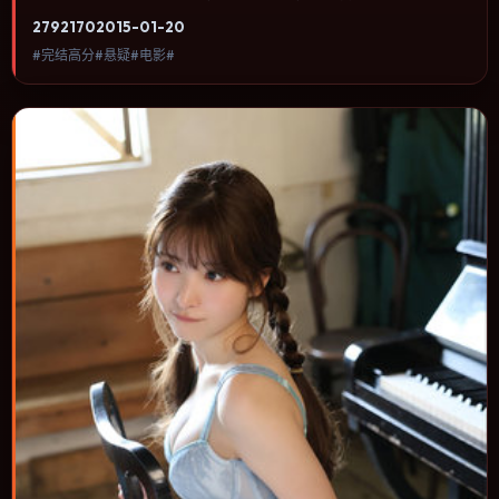
人物命运与城市气质的观众观看。犯罪类型注重程序与证据链，反派
2792
170
2015-01-20
并非脸谱化，而是有自己的行为逻辑。内容聚焦人物选择与情节推
#完结高分#悬疑#电影#
进，节奏与视听语言统一，可作为休闲观影或类型片补片的选择。