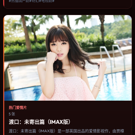
#热播国产剧#奇幻#电视剧#
情节推进，节奏与视听语言统一，可作为休闲观影或类型片补片的选
择。
热门爱情片
5 张
渡口：未寄出篇（IMAX版）
渡口：未寄出篇（IMAX版）是一部英国出品的爱情影视作，由贾樟