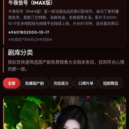
午夜信号（IMAX版）
午夜信号（IMAX版）是一部法国出品的奇幻影视作，由马丁·斯科塞
斯执导，奥斯汀·巴特勒、汤姆·哈迪、关继威等主演。影片于2000-
10-17在多地院线与网络平台陆续上线，片长87分钟，适合喜欢奇幻
类型、关注人物命运与城市气质的观众观看。动作场面服务于人物关
4960
180
2000-10-17
系，每一次冲突都会改写角色之间的信任边界。内容聚焦人物选择与
#热播国产剧#奇幻#电视剧#
情节推进，节奏与视听语言统一，可作为休闲观影或类型片补片的选
择。
剧库分类
按标签快速筛选国产剧免费观看大全相关条目，找到符合心情
的那一部。
全部
热播国产剧
完结高分
口碑片单
短剧精选