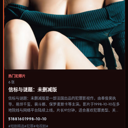
热门犯罪片
6 张
信标与谜题：未删减版
信标与谜题：未删减版是一部法国出品的犯罪影视作，由奉俊昊执
导，易烊千玺、裴斗娜、保罗·麦斯卡等主演。影片于1998-10-10在多
地院线与网络平台陆续上线，片长91分钟，适合喜欢犯罪类型、关注
人物命运与城市气质的观众观看。科幻设定尽量贴近可验证的科学推
5188
160
1998-10-10
论，避免为炫技而牺牲人物动机。内容聚焦人物选择与情节推进，节
#短剧精选#犯罪#电视剧#