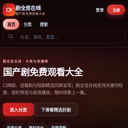
剧全览在线
登录
注册
国产剧免费观看大全
首页
分类
搜索
剧全览在线
· 片库与热播榜
国产剧免费观看大全
口碑剧、连载剧与短剧精选同屏呈现；剧全览在线支持关键词检
索、侧栏筛选与高清播放，随时续看上一集。
进入分类
下滑看精选好剧
高清片源
题材齐全
连载提醒