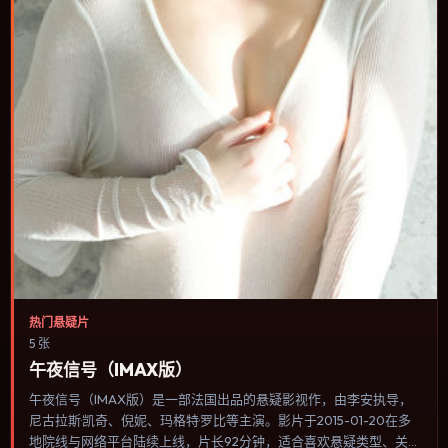
热门悬疑片
5 张
午夜信号（IMAX版）
午夜信号（IMAX版）是一部法国出品的悬疑影视作，由李安执导，
尼古拉斯·凯奇、倪妮、玛格特·罗比等主演。影片于2015-01-20在多
地院线与网络平台陆续上线，片长92分钟，适合喜欢悬疑类型、关注