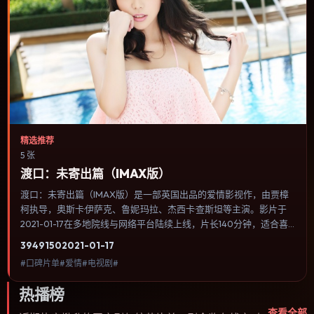
精选推荐
5 张
渡口：未寄出篇（IMAX版）
渡口：未寄出篇（IMAX版）是一部英国出品的爱情影视作，由贾樟
柯执导，奥斯卡·伊萨克、鲁妮·玛拉、杰西卡·查斯坦等主演。影片于
2021-01-17在多地院线与网络平台陆续上线，片长140分钟，适合喜
欢爱情类型、关注人物命运与城市气质的观众观看。叙事以冷峻镜头
3949
150
2021-01-17
推进，城市夜景与室内对峙交替，张力主要来自沉默与眼神。内容聚
#口碑片单#爱情#电视剧#
焦人物选择与情节推进，节奏与视听语言统一，可作为休闲观影或类
型片补片的选择。
热播榜
查看全部