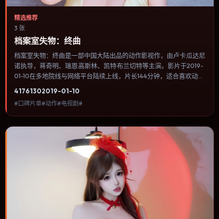
精选推荐
3 张
档案室失物：终曲
档案室失物：终曲是一部中国大陆出品的动作影视作，由卢卡·瓜达尼
诺执导，蒋奇明、瑞恩·高斯林、凯特·布兰切特等主演。影片于2019-
01-10在多地院线与网络平台陆续上线，片长144分钟，适合喜欢动作
类型、关注人物命运与城市气质的观众观看。冒险段落强调地理与气
4176
130
2019-01-10
候的真实感，体能极限与心理崩溃并行推进。内容聚焦人物选择与情
#口碑片单#动作#电视剧#
节推进，节奏与视听语言统一，可作为休闲观影或类型片补片的选
择。