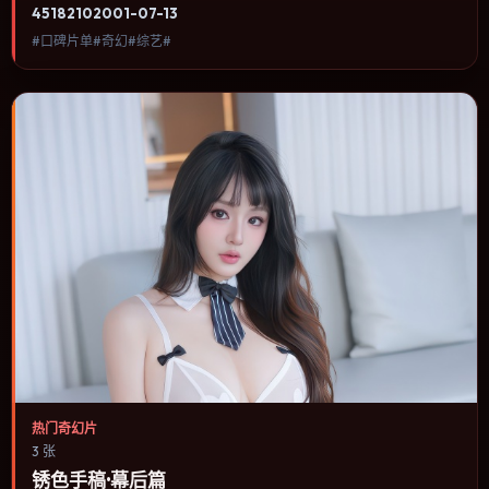
类型、关注人物命运与城市气质的观众观看。科幻设定尽量贴近可验
4518
210
2001-07-13
证的科学推论，避免为炫技而牺牲人物动机。内容聚焦人物选择与情
#口碑片单#奇幻#综艺#
节推进，节奏与视听语言统一，可作为休闲观影或类型片补片的选
择。
热门奇幻片
3 张
锈色手稿·幕后篇