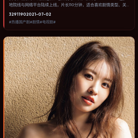
地院线与网络平台陆续上线，片长110分钟，适合喜欢剧情类型、关
注人物命运与城市气质的观众观看。动作场面服务于人物关系，每一
3291
190
2021-07-02
次冲突都会改写角色之间的信任边界。内容聚焦人物选择与情节推
#热播国产剧#剧情#电视剧#
进，节奏与视听语言统一，可作为休闲观影或类型片补片的选择。