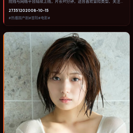
院线与网络平台陆续上线，片长91分钟，适合喜欢冒险类型、关注人
物命运与城市气质的观众观看。悬疑线索埋在日常细节里，回看第二
2735
120
2008-10-15
遍会发现大量早被忽略的伏笔。内容聚焦人物选择与情节推进，节奏
#热播国产剧#冒险#电影#
与视听语言统一，可作为休闲观影或类型片补片的选择。