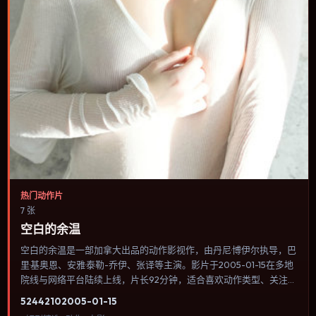
热门动作片
7 张
空白的余温
空白的余温是一部加拿大出品的动作影视作，由丹尼·博伊尔执导，巴
里·基奥恩、安雅·泰勒-乔伊、张译等主演。影片于2005-01-15在多地
院线与网络平台陆续上线，片长92分钟，适合喜欢动作类型、关注人
物命运与城市气质的观众观看。传记片聚焦主人公人生某一阶段，避
5244
210
2005-01-15
免流水账式的大事年表罗列。内容聚焦人物选择与情节推进，节奏与