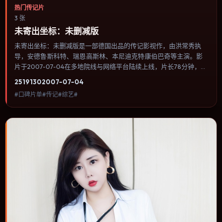
热门传记片
3 张
未寄出坐标：未删减版
未寄出坐标：未删减版是一部德国出品的传记影视作，由洪常秀执
导，安德鲁·斯科特、瑞恩·高斯林、本尼迪克特·康伯巴奇等主演。影
片于2007-07-04在多地院线与网络平台陆续上线，片长78分钟，适
合喜欢传记类型、关注人物命运与城市气质的观众观看。群戏调度密
2519
130
2007-07-04
集，多条线索在终场汇集，收束方式偏现实主义而非英雄主义。内容
#口碑片单#传记#综艺#
聚焦人物选择与情节推进，节奏与视听语言统一，可作为休闲观影或
类型片补片的选择。