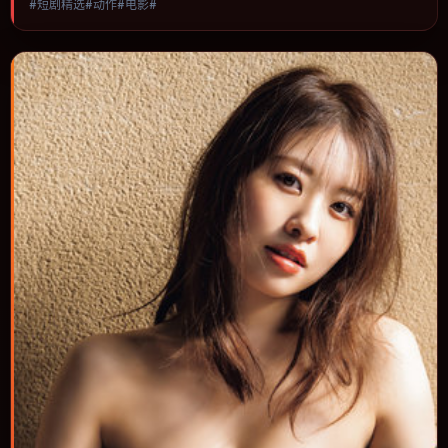
#短剧精选#动作#电影#
视听语言统一，可作为休闲观影或类型片补片的选择。