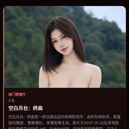
择。
热门惊悚片
3 张
空白月台：终曲
空白月台：终曲是一部法国出品的惊悚影视作，由忻钰坤执导，斯嘉
丽·约翰逊、蕾雅·赛杜、李秉宪等主演。影片于2007-01-22在多地院
线与网络平台陆续上线，片长88分钟，适合喜欢惊悚类型、关注人