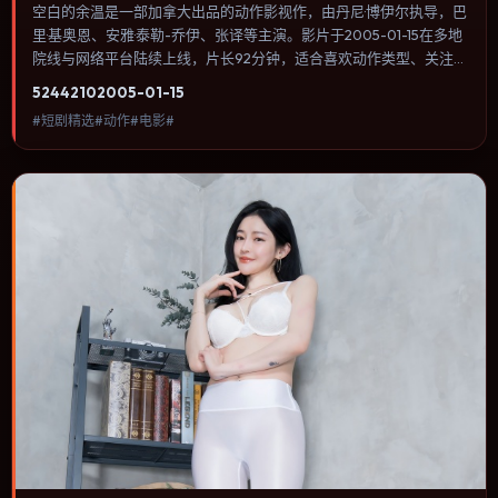
空白的余温是一部加拿大出品的动作影视作，由丹尼·博伊尔执导，巴
里·基奥恩、安雅·泰勒-乔伊、张译等主演。影片于2005-01-15在多地
院线与网络平台陆续上线，片长92分钟，适合喜欢动作类型、关注人
物命运与城市气质的观众观看。传记片聚焦主人公人生某一阶段，避
5244
210
2005-01-15
免流水账式的大事年表罗列。内容聚焦人物选择与情节推进，节奏与
#短剧精选#动作#电影#
视听语言统一，可作为休闲观影或类型片补片的选择。