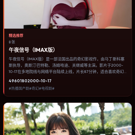
精选推荐
8 张
午夜信号（IMAX版）
午夜信号（IMAX版）是一部法国出品的奇幻影视作，由马丁·斯科塞
斯执导，奥斯汀·巴特勒、汤姆·哈迪、关继威等主演。影片于2000-
10-17在多地院线与网络平台陆续上线，片长87分钟，适合喜欢奇幻
类型、关注人物命运与城市气质的观众观看。动作场面服务于人物关
4960
180
2000-10-17
系，每一次冲突都会改写角色之间的信任边界。内容聚焦人物选择与
#热播国产剧#奇幻#电视剧#
情节推进，节奏与视听语言统一，可作为休闲观影或类型片补片的选
择。