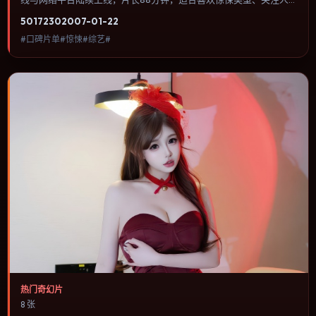
物命运与城市气质的观众观看。爱情线并不喧宾夺主，更像一条牵引
5017
230
2007-01-22
主角走向自我认知的暗线。内容聚焦人物选择与情节推进，节奏与视
#口碑片单#惊悚#综艺#
听语言统一，可作为休闲观影或类型片补片的选择。
热门奇幻片
8 张