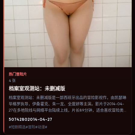
热门冒险片
4 张
档案室观测站：未删减版
档案室观测站：未删减版是一部西班牙出品的冒险影视作，由凯瑟琳·
毕格罗执导，伊桑·霍克、朱一龙、全度妍等主演。影片于2014-04-
27在多地院线与网络平台陆续上线，片长89分钟，适合喜欢冒险类
型、关注人物命运与城市气质的观众观看。奇幻元素被当作隐喻使
5074
280
2014-04-27
用，世界规则清晰，人物选择仍承担真实后果。内容聚焦人物选择与
#短剧精选#冒险#动漫#
情节推进，节奏与视听语言统一，可作为休闲观影或类型片补片的选